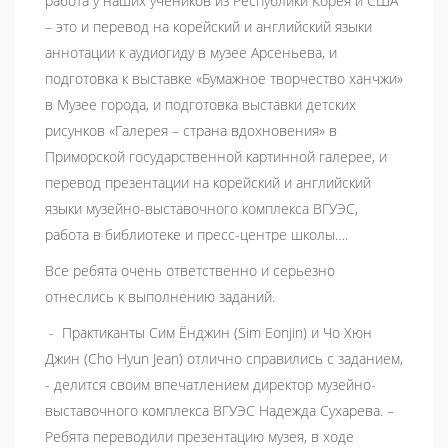
работа у наших учеников из Республики Корея и США
– это и перевод на корейский и английский языки
аннотации к аудиогиду в музее Арсеньева, и
подготовка к выставке «Бумажное творчество ханчжи»
в Музее города, и подготовка выставки детских
рисунков «Галерея – страна вдохновения» в
Приморской государственной картинной галерее, и
перевод презентации на корейский и английский
языки музейно-выставочного комплекса ВГУЭС,
работа в библиотеке и пресс-центре школы….
Все ребята очень ответственно и серьезно
отнеслись к выполнению заданий.
- Практиканты Сим Ёнджин (Sim Eonjin) и Чо Хюн
Джин (Cho Hyun Jean) отлично справились с заданием,
- делится своим впечатлением директор музейно-
выставочного комплекса ВГУЭС Надежда Сухарева. –
Ребята переводили презентацию музея, в ходе