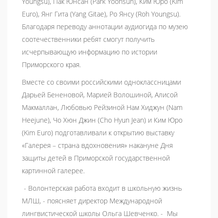
Youngsu), Пак Юнсан (Park Yoonsun), Ким Юро (Kim
Euro), Янг Гита (Yang Gitae), Ро Янсу (Roh Youngsu).
Благодаря переводу аннотации аудиогида по музею
соотечественники ребят смогут получить
исчерпывающую информацию по истории
Приморского края.
Вместе со своими российскими одноклассницами
Дарьей Бененовой, Марией Волошиной, Алисой
Макмаллан, Любовью Рейзиной Нам Хиджун (Nam
Heejune), Чо Хюн Джин (Cho Hyun Jean) и Ким Юро
(Kim Euro) подготавливали к открытию выставку
«Галерея – страна вдохновения» накануне Дня
защиты детей в Приморской государственной
картинной галерее.
- Волонтерская работа входит в школьную жизнь
МЛШ, - поясняет директор Международной
лингвистической школы Ольга Шевченко. - Мы