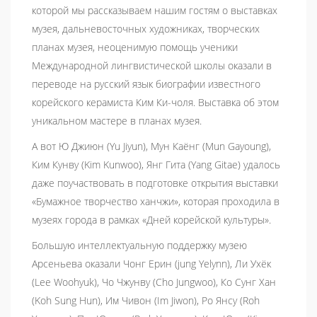
которой мы рассказываем нашим гостям о выставках
музея, дальневосточных художниках, творческих
планах музея, неоценимую помощь ученики
Международной лингвистической школы оказали в
переводе на русский язык биографии известного
корейского керамиста Ким Ки-чоля. Выставка об этом
уникальном мастере в планах музея.
А вот Ю Джиюн (Yu Jiyun), Мун Каёнг (Mun Gayoung),
Ким Кунву (Kim Kunwoo), Янг Гита (Yang Gitae) удалось
даже поучаствовать в подготовке открытия выставки
«Бумажное творчество ханчжи», которая проходила в
музеях города в рамках «Дней корейской культуры».
Большую интеллектуальную поддержку музею
Арсеньева оказали Чонг Ерин (jung Yelynn), Ли Ухёк
(Lee Woohyuk), Чо Чжунву (Cho Jungwoo), Ко Сунг Хан
(Koh Sung Hun), Им Чивон (Im Jiwon), Ро Янсу (Roh