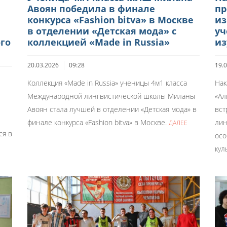
Авоян победила в финале
пр
конкурса «Fashion bitva» в Москве
из
в отделении «Детская мода» с
уч
го
коллекцией «Made in Russia»
из
20.03.2026
09:28
19.
Коллекция «Made in Russia» ученицы 4м1 класса
Нак
Международной лингвистической школы Миланы
«Ал
Авоян стала лучшей в отделении «Детская мода» в
вст
финале конкурса «Fashion bitva» в Москве.
лин
ДАЛЕЕ
ся в
осо
кул