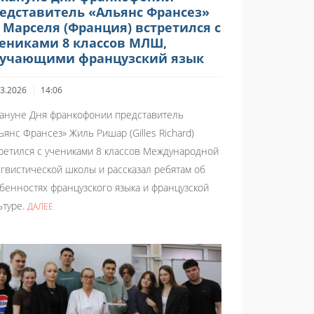
едставитель «Альянс Франсез»
 Марселя (Франция) встретился с
ениками 8 классов МЛШ,
учающими французский язык
03.2026
14:06
ануне Дня франкофонии представитель
ьянс Франсез» Жиль Ришар (Gilles Richard)
ретился с учениками 8 классов Международной
гвистической школы и рассказал ребятам об
бенностях французского языка и французской
ьтуре.
ДАЛЕЕ