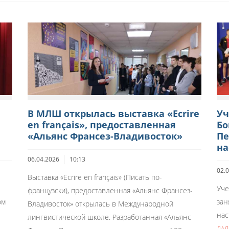
В МЛШ открылась выставка «Ecrire
Уч
en français», предоставленная
Бо
«Альянс Франсез-Владивосток»
Пе
на
06.04.2026
10:13
02.
Выставка «Ecrire en français» (Писать по-
Уче
французски), предоставленная «Альянс Франсез-
ом
зан
Владивосток» открылась в Международной
нас
лингвистической школе. Разработанная «Альянс
ДАЛ