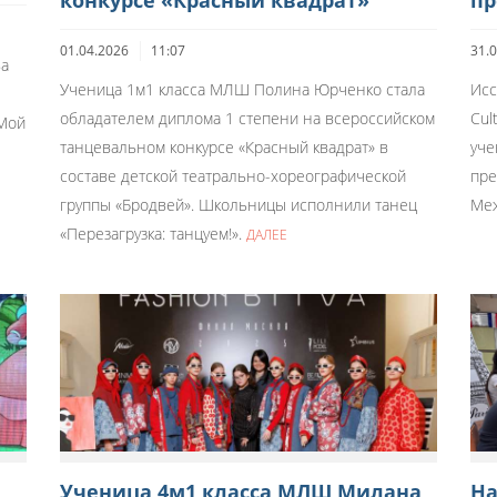
конкурсе «Красный квадрат»
пр
01.04.2026
11:07
31.
ва
Ученица 1м1 класса МЛШ Полина Юрченко стала
Исс
обладателем диплома 1 степени на всероссийском
Cul
 Мой
танцевальном конкурсе «Красный квадрат» в
уче
составе детской театрально-хореографической
пре
группы «Бродвей». Школьницы исполнили танец
Меж
«Перезагрузка: танцуем!».
ДАЛЕЕ
Ученица 4м1 класса МЛШ Милана
На