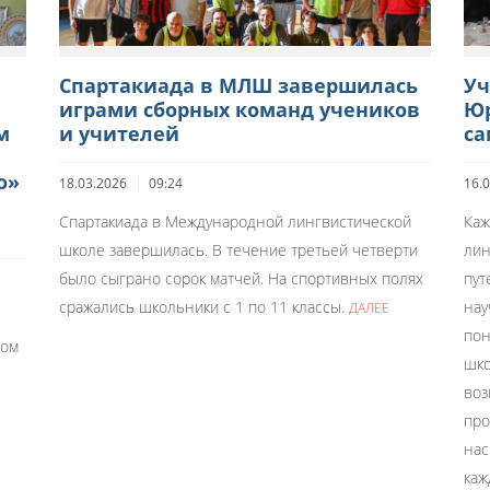
Спартакиада в МЛШ завершилась
Уч
играми сборных команд учеников
Юр
м
и учителей
са
о»
18.03.2026
09:24
16.
Спартакиада в Международной лингвистической
Каж
школе завершилась. В течение третьей четверти
лин
было сыграно сорок матчей. На спортивных полях
пут
сражались школьники с 1 по 11 классы.
нау
ДАЛЕЕ
пон
ном
шко
воз
про
нас
каж