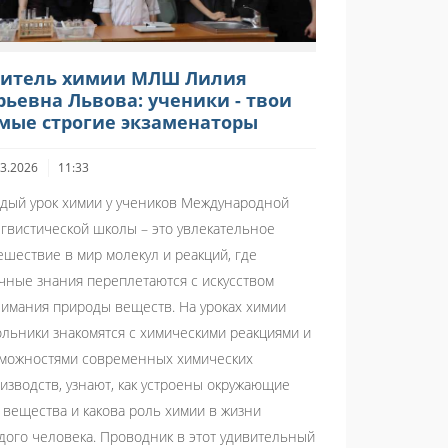
итель химии МЛШ Лилия
ьевна Львова: ученики - твои
мые строгие экзаменаторы
03.2026
11:33
дый урок химии у учеников Международной
гвистической школы – это увлекательное
ешествие в мир молекул и реакций, где
чные знания переплетаются с искусством
имания природы веществ. На уроках химии
льники знакомятся с химическими реакциями и
можностями современных химических
изводств, узнают, как устроены окружающие
 вещества и какова роль химии в жизни
дого человека. Проводник в этот удивительный