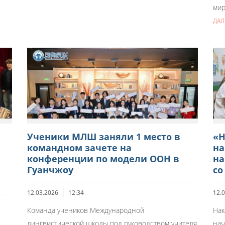
мир
ДАЛ
Ученики МЛШ заняли 1 место в
«Н
командном зачете на
на
конференции по модели ООН в
на
Гуанчжоу
со
12.03.2026
12:34
12.
Команда учеников Международной
Нак
лингвистической школы под руководством учителя
нач