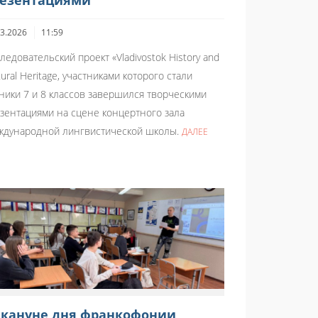
езентациями
03.2026
11:59
ледовательский проект «Vladivostok History and
tural Heritage, участниками которого стали
ники 7 и 8 классов завершился творческими
зентациями на сцене концертного зала
дународной лингвистической школы.
ДАЛЕЕ
кануне дня франкофонии