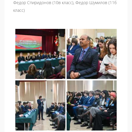
Федор Спиридонов (10в класс), Федор Шумилов (11б
класс)