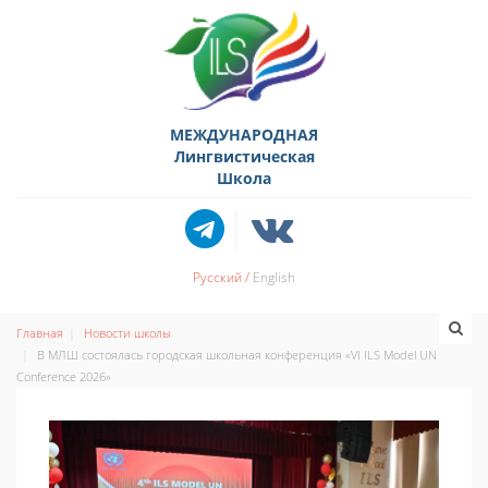
МЕЖДУНАРОДНАЯ
Лингвистическая
Школа
Русский
English
Главная
Новости школы
В МЛШ состоялась городская школьная конференция «VI ILS Model UN
Conference 2026»