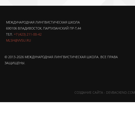
МЕЖДУНАРОДНАЯ ЛИНГВИСТИЧЕСКАЯ ШКОЛА
690106 ВЛАДИВОСТОК, ПАРТИЗАНСКИЙ ПР-Т,44
ТЕЛ.
+7 (423) 211-00-42
MLSH@VVSU.RU
© 2013-2026 МЕЖДУНАРОДНАЯ ЛИНГВИСТИЧЕСКАЯ ШКОЛА. ВСЕ ПРАВА
ЗАЩИЩЕНЫ.
СОЗДАНИЕ САЙТА - DEVBACKEND.COM