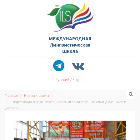
МЕЖДУНАРОДНАЯ
Лингвистическая
Школа
Русский
English
Главная
Новости школы
Спартакиада в МЛШ завершилась играми сборных команд учеников и
учителей