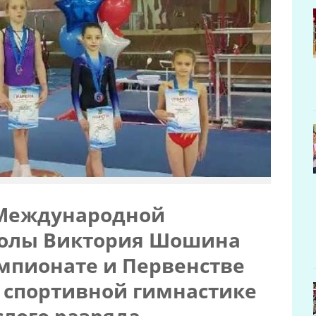
 Международной
колы Виктория Шошина
емпионате и Первенстве
 спортивной гимнастике
слого разряда