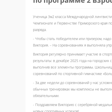
Ученица 3м2 класса Международной лингвисти
Чемпионате и Первенстве Приморского края по
разряда.
- Чтобы стать победителем или призером, надо
Виктория. – На соревнованиях я выполняла упра
Виктория регулярно принимает участие в спорт
результаты: в декабре 2025 года на городских
выполнив все элементы программы. Школьница
соревнований по спортивной гимнастике «Бол
- За две недели до соревнований у нас усложня
обычных тренировках мы комплексы не выполн
обязательными.
- Поздравляем Викторию с серебряной медаль
новых спортивных успехов!