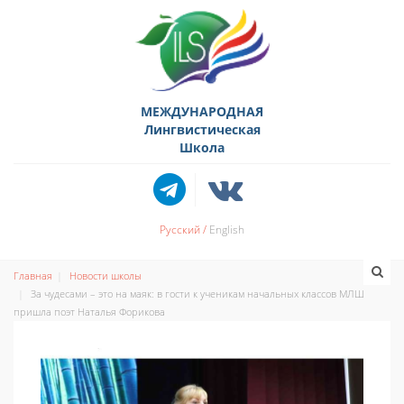
МЕЖДУНАРОДНАЯ
Лингвистическая
Школа
Русский
English
Главная
Новости школы
За чудесами – это на маяк: в гости к ученикам начальных классов МЛШ
пришла поэт Наталья Форикова