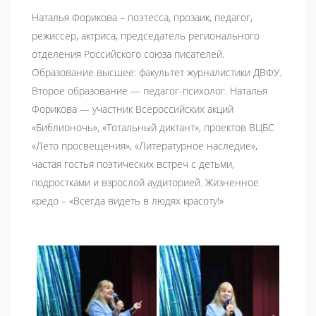
Наталья Форикова – поэтесса, прозаик, педагог,
режиссер, актриса, председатель регионального
отделения Российского союза писателей.
Образование высшее: факультет журналистики ДВФУ.
Второе образование — педагог-психолог. Наталья
Форикова — участник Всероссийских акций
«Библионочь», «Тотальный диктант», проектов ВЦБС
«Лето просвещения», «Литературное наследие»,
частая гостья поэтических встреч с детьми,
подростками и взрослой аудиторией. Жизненное
кредо – «Всегда видеть в людях красоту!»