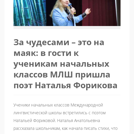
За чудесами – это на
маяк: в гости к
ученикам начальных
классов МЛШ пришла
поэт Наталья Форикова
Ученики начальных классов Международной
лингвистической школы встретились с поэтом
Натальей Фориковой. Наталья Анатольевна
рассказала школьникам, как начала писать стихи, что