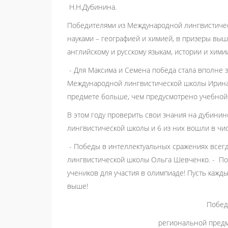
Н.Н.Дубинина.
Победителями из Международной лингвистичес
науками – географией и химией, в призеры вы
английскому и русскому языкам, истории и хим
- Для Максима и Семена победа стала вполне з
Международной лингвистической школы Ирина Н
предмете больше, чем предусмотрено учебной 
В этом году проверить свои знания на дубин
лингвистической школы и 6 из них вошли в чи
- Победы в интеллектуальных сражениях всегд
лингвистической школы Ольга Шевченко. - Поз
учеников для участия в олимпиаде! Пусть кажд
выше!
Побед
региональной пред