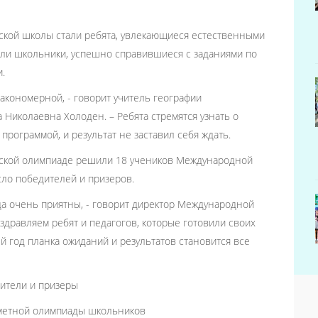
кой школы стали ребята, увлекающиеся естественными
шли школьники, успешно справившиеся с заданиями по
ии.
акономерной, - говорит учитель географии
иколаевна Холоден. – Ребята стремятся узнать о
программой, и результат не заставил себя ждать.
инской олимпиаде решили 18 учеников Международной
сло победителей и призеров.
а очень приятны, - говорит директор Международной
дравляем ребят и педагогов, которые готовили своих
ый год планка ожиданий и результатов становится все
ители и призеры
метной олимпиады школьников