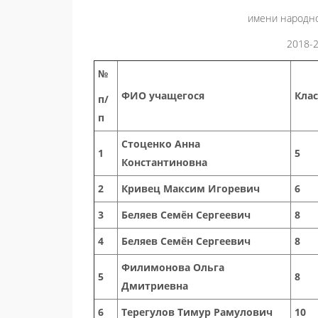
имени народно
2018-
№
ФИО учащегося
Клас
п/
п
Стоценко Анна
1
5
Константиновна
2
Кривец Максим Игоревич
6
3
Беляев Семён Сергеевич
8
4
Беляев Семён Сергеевич
8
Филимонова Ольга
5
8
Дмитриевна
6
Терегулов Тимур Рамулович
10