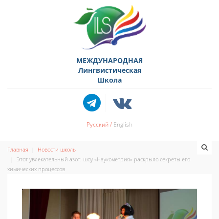
МЕЖДУНАРОДНАЯ
Лингвистическая
Школа
Русский
English
Главная
Новости школы
Этот увлекательный азот: шоу «Наукометрия» раскрыло секреты его
химических процессов