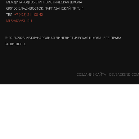
МЕЖДУНАРОДНАЯ ЛИНГВИСТИЧЕСКАЯ ШКОЛА
690106 ВЛАДИВОСТОК, ПАРТИЗАНСКИЙ ПР-Т,44
ТЕЛ.
+7 (423) 211-00-42
MLSH@VVSU.RU
© 2013-2026 МЕЖДУНАРОДНАЯ ЛИНГВИСТИЧЕСКАЯ ШКОЛА. ВСЕ ПРАВА
ЗАЩИЩЕНЫ.
СОЗДАНИЕ САЙТА - DEVBACKEND.COM