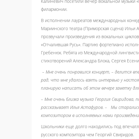
Калиневич посетили вечер вокальной музыки «
филармонии.
В исполнении лауреатов международных конкур
Мариинского театра (Приморская сцена) Ильи А
прозвучали произведения из вокальных циклов 
«Отчалившая Русь». Партию фортепиано испол
Гребенюк. Ребята из Международной лингвисти
стихотворений Александра Блока, Сергея Есен
– Мне очень понравился концерт, – делится вп
рад, что мне удалось взять интервью у настоя
планирую написать об этом вечере заметку дл
– Мне очень близка музыка Георгия Свиридова,
рассказывает Илья Астафуров. – Мы старалис
композитором в исполняемых нами произведени
Школьники еще долго находились под впечатле
русского композитора чем Георгий Свиридов.