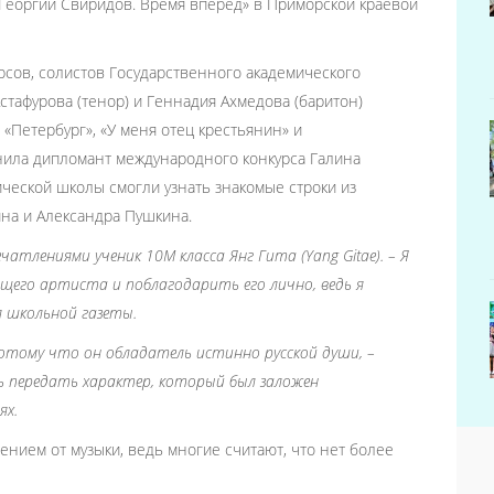
Георгий Свиридов. Время вперед» в Приморской краевой
сов, солистов Государственного академического
стафурова (тенор) и Геннадия Ахмедова (баритон)
«Петербург», «У меня отец крестьянин» и
нила дипломант международного конкурса Галина
ческой школы смогли узнать знакомые строки из
ина и Александра Пушкина.
ечатлениями ученик 10М класса Янг Гита (
Yang
Gitae
). – Я
щего артиста и поблагодарить его лично, ведь я
я школьной газеты.
 потому что он обладатель истинно русской души, –
ь передать характер, который был заложен
ях.
нием от музыки, ведь многие считают, что нет более