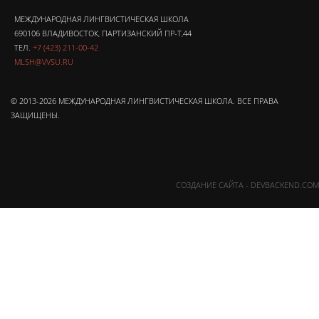
МЕЖДУНАРОДНАЯ ЛИНГВИСТИЧЕСКАЯ ШКОЛА
690106 ВЛАДИВОСТОК, ПАРТИЗАНСКИЙ ПР-Т,44
ТЕЛ.
+7 (423) 211-00-42
MLSH@VVSU.RU
© 2013-2026 МЕЖДУНАРОДНАЯ ЛИНГВИСТИЧЕСКАЯ ШКОЛА. ВСЕ ПРАВА
ЗАЩИЩЕНЫ.
СОЗДАНИЕ САЙТА - DEVBACKEND.COM