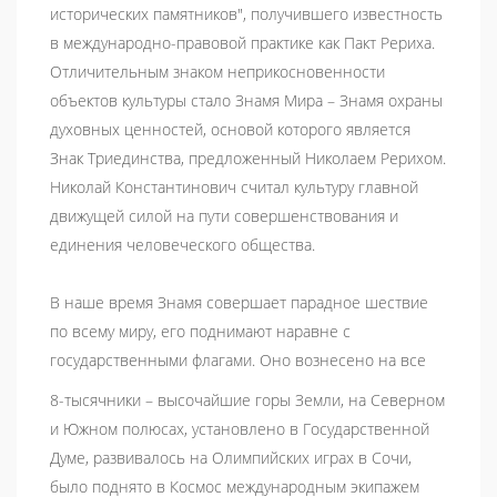
исторических памятников", получившего известность
в международно-правовой практике как Пакт Рериха.
Отличительным знаком неприкосновенности
объектов культуры стало Знамя Мира – Знамя охраны
духовных ценностей, основой которого является
Знак Триединства, предложенный Николаем Рерихом.
Николай Константинович считал культуру главной
движущей силой на пути совершенствования и
единения человеческого общества.
В наше время Знамя совершает парадное шествие
по всему миру, его поднимают наравне с
государственными флагами. Оно вознесено на все
8-тысячники – высочайшие горы Земли, на Северном
и Южном полюсах, установлено в Государственной
Думе, развивалось на Олимпийских играх в Сочи,
было поднято в Космос международным экипажем