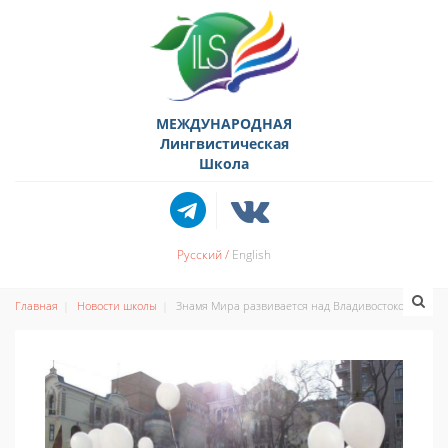
МЕЖДУНАРОДНАЯ
Лингвистическая
Школа
Русский
English
Главная
Новости школы
Знамя Мира развивается над Владивостоком