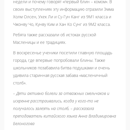
недели и почему говорят «первый блин – комом». В
своих выступлениях эту информацию отразили Эмма
Холм Олсен, Ухек Ли и Су-Гун Канг из 9М1 класса и
Чжонву Чо, Кунву Ким и Хан Ко Сунг из 9М2 класса.
Ребята также рассказали об истоках русской
Масленицы и ее традициях.
В воскресенье ученики посетили главную площадь
города, где впервые попробовали блины. Также
школьников позабавила битва подушками и очень
удивила старинная русская забава «масленичный
столб».
– Дети активно болели за отважных смельчаков и
искренне расстраивались, когда у кого-то не
получалось залезть на столб, – рассказала
преподаватель китайского языка Анна Владимировна
Белоногова